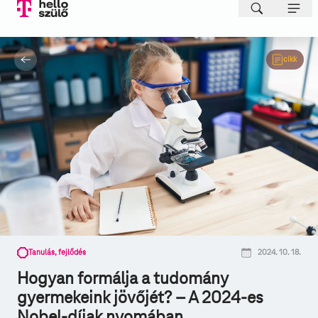
cikk
Tanulás, fejlődés
2024. 10. 18.
Hogyan formálja a tudomány
gyermekeink jövőjét? – A 2024-es
Nobel-díjak nyomában