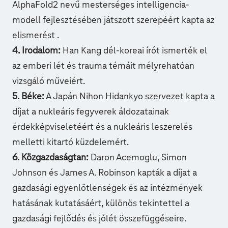
AlphaFold2 nevű mesterséges intelligencia-
modell fejlesztésében játszott szerepéért kapta az
elismerést .
4. Irodalom:
Han Kang dél-koreai írót ismerték el
az emberi lét és trauma témáit mélyrehatóan
vizsgáló műveiért.
5. Béke:
A Japán Nihon Hidankyo szervezet kapta a
díjat a nukleáris fegyverek áldozatainak
érdekképviseletéért és a nukleáris leszerelés
melletti kitartó küzdelemért.
6. Közgazdaságtan:
Daron Acemoglu, Simon
Johnson és James A. Robinson kapták a díjat a
gazdasági egyenlőtlenségek és az intézmények
hatásának kutatásáért, különös tekintettel a
gazdasági fejlődés és jólét összefüggéseire.