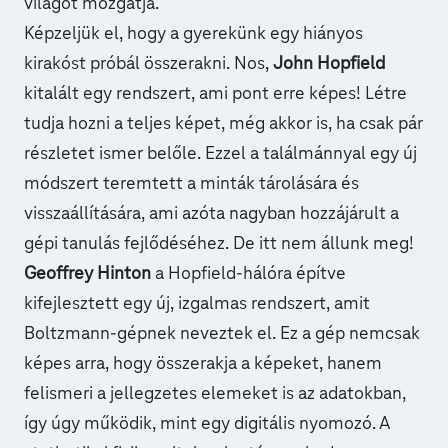
világot mozgatja.
Képzeljük el, hogy a gyerekünk egy hiányos
kirakóst próbál összerakni. Nos,
John Hopfield
kitalált egy rendszert, ami pont erre képes! Létre
tudja hozni a teljes képet, még akkor is, ha csak pár
részletet ismer belőle. Ezzel a találmánnyal egy új
módszert teremtett a minták tárolására és
visszaállítására, ami azóta nagyban hozzájárult a
gépi tanulás fejlődéséhez. De itt nem állunk meg!
Geoffrey Hinton
a Hopfield-hálóra építve
kifejlesztett egy új, izgalmas rendszert, amit
Boltzmann-gépnek neveztek el. Ez a gép nemcsak
képes arra, hogy összerakja a képeket, hanem
felismeri a jellegzetes elemeket is az adatokban,
így úgy működik, mint egy digitális nyomozó. A