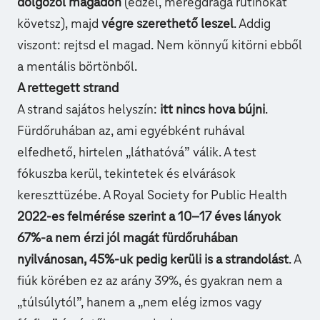
dolgozol magadon
(edzel, méregdrága rutinokat
követsz), majd
végre szerethető leszel
. Addig
viszont: rejtsd el magad. Nem könnyű kitörni ebből
a mentális börtönből.
A rettegett strand
A strand sajátos helyszín:
itt nincs hova bújni
.
Fürdőruhában az, ami egyébként ruhával
elfedhető, hirtelen „láthatóvá” válik. A test
fókuszba kerül, tekintetek és elvárások
kereszttüzébe. A Royal Society for Public Health
2022-es felmérése szerint a 10–17 éves lányok
67%-a nem érzi jól magát fürdőruhában
nyilvánosan, 45%-uk pedig kerüli is a strandolást
. A
fiúk körében ez az arány 39%, és gyakran nem a
„túlsúlytól”, hanem a „nem elég izmos vagy