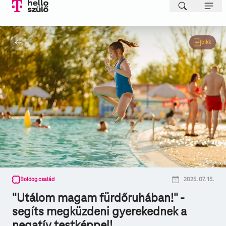
cikk
Boldog család
2025. 07. 15.
"Utálom magam fürdőruhában!" -
segíts megküzdeni gyerekednek a
negatív testképpel!