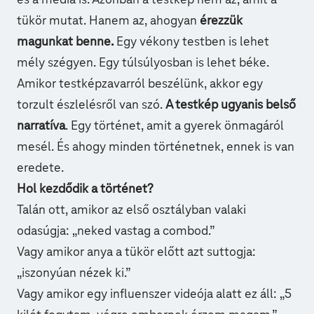
és a média is. Azonban a testkép nem az, amit a
tükör mutat. Hanem az, ahogyan
érezzük
magunkat benne.
Egy vékony testben is lehet
mély szégyen. Egy túlsúlyosban is lehet béke.
Amikor testképzavarról beszélünk, akkor egy
torzult észlelésről van szó.
A testkép ugyanis belső
narratíva
. Egy történet, amit a gyerek önmagáról
mesél. És ahogy minden történetnek, ennek is van
eredete.
Hol kezdődik a történet?
Talán ott, amikor az első osztályban valaki
odasúgja: „neked vastag a combod.”
Vagy amikor anya a tükör előtt azt suttogja:
„iszonyúan nézek ki.”
Vagy amikor egy influenszer videója alatt ez áll: „5