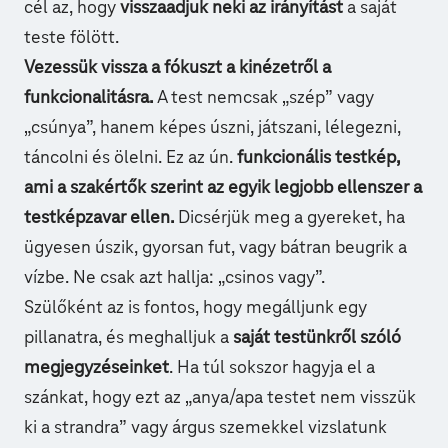
cél az, hogy
visszaadjuk neki az irányítást
a saját
teste fölött.
Vezessük vissza a fókuszt a kinézetről a
funkcionalitásra.
A test nemcsak „szép” vagy
„csúnya”, hanem képes úszni, játszani, lélegezni,
táncolni és ölelni. Ez az ún.
funkcionális testkép,
ami a szakértők szerint az egyik legjobb ellenszer a
testképzavar ellen.
Dicsérjük meg a gyereket, ha
ügyesen úszik, gyorsan fut, vagy bátran beugrik a
vízbe. Ne csak azt hallja: „csinos vagy”.
Szülőként az is fontos, hogy megálljunk egy
pillanatra, és meghalljuk a
saját testünkről szóló
megjegyzéseinket
. Ha túl sokszor hagyja el a
szánkat, hogy ezt az „anya/apa testet nem visszük
ki a strandra” vagy árgus szemekkel vizslatunk