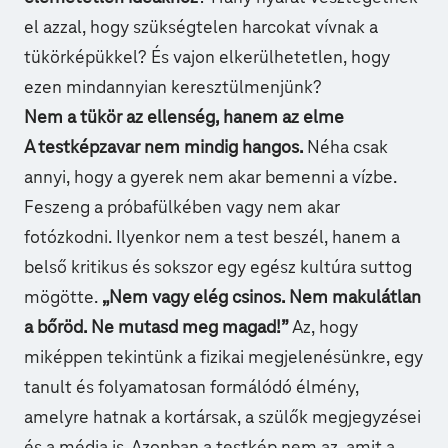
el azzal, hogy szükségtelen harcokat vívnak a
tükörképükkel? És vajon elkerülhetetlen, hogy
ezen mindannyian keresztülmenjünk?
Nem a tükör az ellenség, hanem az elme
A testképzavar nem mindig hangos.
Néha csak
annyi, hogy a gyerek nem akar bemenni a vízbe.
Feszeng a próbafülkében vagy nem akar
fotózkodni. Ilyenkor nem a test beszél, hanem a
belső kritikus és sokszor egy egész kultúra suttog
mögötte.
„Nem vagy elég csinos. Nem makulátlan
a bőröd. Ne mutasd meg magad!”
Az, hogy
miképpen tekintünk a fizikai megjelenésünkre, egy
tanult és folyamatosan formálódó élmény,
amelyre hatnak a kortársak, a szülők megjegyzései