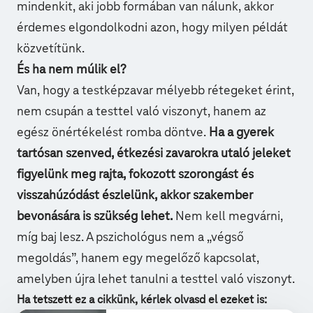
mindenkit, aki jobb formában van nálunk, akkor
érdemes elgondolkodni azon, hogy milyen példát
közvetítünk.
És ha nem múlik el?
Van, hogy a testképzavar mélyebb rétegeket érint,
nem csupán a testtel való viszonyt, hanem az
egész önértékelést romba döntve.
Ha a gyerek
tartósan szenved, étkezési zavarokra utaló jeleket
figyelünk meg rajta, fokozott szorongást és
visszahúzódást észlelünk, akkor szakember
bevonására is szükség lehet.
Nem kell megvárni,
míg baj lesz. A pszichológus nem a „végső
megoldás”, hanem egy megelőző kapcsolat,
amelyben újra lehet tanulni a testtel való viszonyt.
Ha tetszett ez a cikkünk, kérlek olvasd el ezeket is: