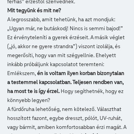
férfias” érzéstől szenvednek.
Mit tegyünk és mit ne?
A legrosszabb, amit tehetünk, ha azt mondjuk:
„Ugyan már, ne butáskodj! Nincs is semmi bajod!”
Ez érvényteleníti a gyerek érzéseit. A másik véglet
(„jó, akkor ne gyere strandra”) viszont izolálja, és
megerősíti, hogy van mit szégyellnie. Ehelyett
inkább próbáljunk kapcsolatot teremteni:
Emlékszem,
én is voltam ilyen korban bizonytalan
a testemmel kapcsolatban. Teljesen rendben van,
ha most te is így érzel.
Hogy segíthetnék, hogy ez
könnyebb legyen?
A fürdőruha lehetőség, nem kötelező. Választhat
hosszított fazont, egybe dresszt, pólót, UV-ruhát,
vagy bármit, amiben komfortosabban érzi magát. A