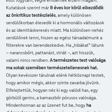
kilót fogytam, végre embernek érzem magam.”
Kutatások szerint már
8 éves kor körül elkezdődik
az önkritikus testészlelés
, amely különösen
serdülőkorban élesedik ki a hormonális változások
és az identitáskeresés miatt. Ma különösen nehéz
serdülőnek lenni, hiszen az egész társadalmunk a
filterekre van berendezkedve. Ha „hibákat” látunk
– narancsbőrt, pattanást, striát –, azt hisszük,
valami nincs rendben.
A természetes test valósága
ma sokak szemében természetellenesnek hat.
Olyan kevésszer tárulnak elénk hétköznapi testek,
hogy amikor mégis, akkor szinte zavarba jövünk.
Elfelejtettük, hogyan néz ki egy valódi has, egy
görbülő gerinc, a kamaszbőr pórusos valósága.
Mindenhonnan az az üzenet fut be, hogy
ha