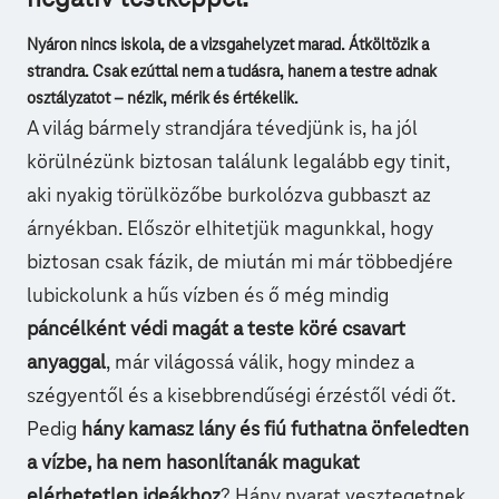
Nyáron nincs iskola, de a vizsgahelyzet marad. Átköltözik a
strandra. Csak ezúttal nem a tudásra, hanem a testre adnak
osztályzatot – nézik, mérik és értékelik.
A világ bármely strandjára tévedjünk is, ha jól
körülnézünk biztosan találunk legalább egy tinit,
aki nyakig törülközőbe burkolózva gubbaszt az
árnyékban. Először elhitetjük magunkkal, hogy
biztosan csak fázik, de miután mi már többedjére
lubickolunk a hűs vízben és ő még mindig
páncélként védi magát a teste köré csavart
anyaggal
, már világossá válik, hogy mindez a
szégyentől és a kisebbrendűségi érzéstől védi őt.
Pedig
hány kamasz lány és fiú futhatna önfeledten
a vízbe, ha nem hasonlítanák magukat
elérhetetlen ideákhoz
? Hány nyarat vesztegetnek