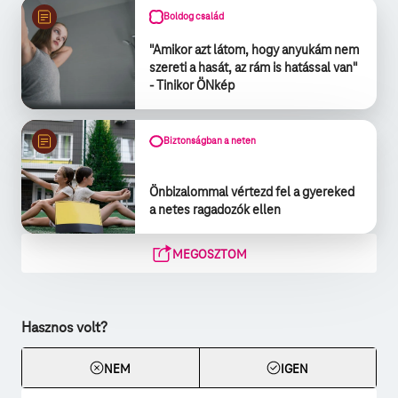
Boldog család
"Amikor azt látom, hogy anyukám nem
szereti a hasát, az rám is hatással van"
- Tinikor ÖNkép
Biztonságban a neten
Önbizalommal vértezd fel a gyereked
a netes ragadozók ellen
MEGOSZTOM
Hasznos volt?
NEM
IGEN