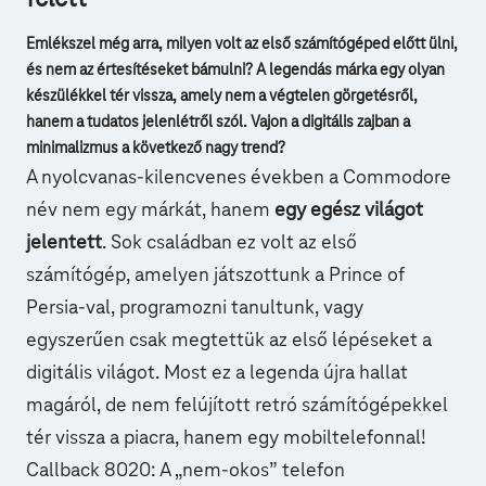
Emlékszel még arra, milyen volt az első számítógéped előtt ülni,
és nem az értesítéseket bámulni? A legendás márka egy olyan
készülékkel tér vissza, amely nem a végtelen görgetésről,
hanem a tudatos jelenlétről szól. Vajon a digitális zajban a
minimalizmus a következő nagy trend?
A nyolcvanas-kilencvenes években a Commodore
név nem egy márkát, hanem
egy egész világot
jelentett
. Sok családban ez volt az első
számítógép, amelyen játszottunk a Prince of
Persia-val, programozni tanultunk, vagy
egyszerűen csak megtettük az első lépéseket a
digitális világot. Most ez a legenda újra hallat
magáról, de nem felújított retró számítógépekkel
tér vissza a piacra, hanem egy mobiltelefonnal!
Callback 8020: A „nem-okos” telefon