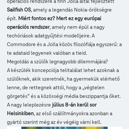
operációs rendszere a finn Jolla által fejlesztett
Sailfish OS
, amely a legendás Nokia-örökségre
épít.
Miért fontos ez? Mert ez egy európai
operációs rendszer
, amely nem épül a nagy
techóriások adatgyűjtési modelljeire. A
Commodore és a Jolla közös filozófiája egyszerű: a
te adataid legyenek valóban a tieid.
Megoldás a szülők legnagyobb dilemmájára?
A készülék koncepciója telitalálat lehet azoknak a
szülőknek, akik szeretnék, ha gyermekük elérhető
lenne, de rettegnek attól, hogy a „végtelen
görgetés” és a közösségi média beszippantja őket.
A nagy leleplezésre
július 8-án kerül sor
Helsinkiben
, az első szállítmányokra azonban a
gyártó szerint még az év végéig várni kell.