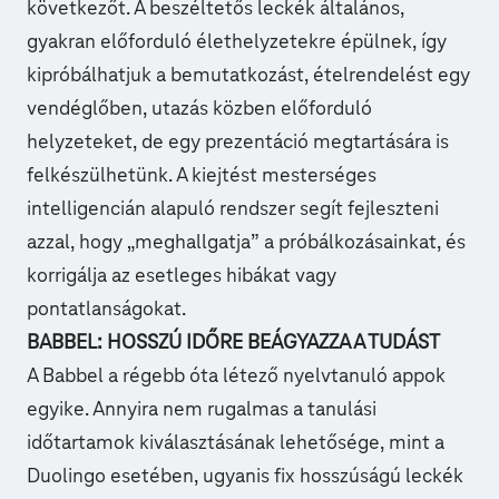
következőt. A beszéltetős leckék általános,
gyakran előforduló élethelyzetekre épülnek, így
kipróbálhatjuk a bemutatkozást, ételrendelést egy
vendéglőben, utazás közben előforduló
helyzeteket, de egy prezentáció megtartására is
felkészülhetünk. A kiejtést mesterséges
intelligencián alapuló rendszer segít fejleszteni
azzal, hogy „meghallgatja” a próbálkozásainkat, és
korrigálja az esetleges hibákat vagy
pontatlanságokat.
BABBEL: HOSSZÚ IDŐRE BEÁGYAZZA A TUDÁST
A Babbel a régebb óta létező nyelvtanuló appok
egyike. Annyira nem rugalmas a tanulási
időtartamok kiválasztásának lehetősége, mint a
Duolingo esetében, ugyanis fix hosszúságú leckék