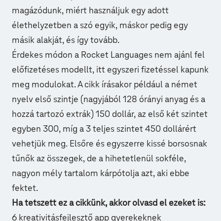
magázódunk, miért használjuk egy adott
élethelyzetben a szó egyik, máskor pedig egy
másik alakját, és így tovább.
Érdekes módon a Rocket Languages nem ajánl fel
előfizetéses modellt, itt egyszeri fizetéssel kapunk
meg modulokat. A cikk írásakor például a német
nyelv első szintje (nagyjából 128 órányi anyag és a
hozzá tartozó extrák) 150 dollár, az első két szintet
egyben 300, míg a 3 teljes szintet 450 dollárért
vehetjük meg. Elsőre és egyszerre kissé borsosnak
tűnők az összegek, de a hihetetlenül sokféle,
nagyon mély tartalom kárpótolja azt, aki ebbe
fektet.
Ha tetszett ez a cikkünk, akkor olvasd el ezeket is:
6 kreativitásfejlesztő app gyerekeknek