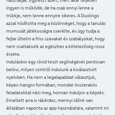
használják. Egyrészt azért, mert akár teljesen
ingyen is működik, de ha csak ennyi lenne a
trükkje, nem lenne ennyire sikeres. A Duolingo
azzal hódította meg a közönséget, hogy a tanulás
mumusát játékosságra cserélte, és úgy tudja a
fejbe ültetni a friss szavakat és szabályokat, hogy
nem csatlakozik az egészhez a kötelezőség rossz
érzete.
Induláskor egy rövid teszt segítségével pontosan
belövi, milyen szintről indulunk a kiválasztott
nyelvben. Ha nem a legalapabbat választjuk,
képes-hangos formában, mondat-összerakós
feladatokkal nézi meg, honnan induljon a képzés.
Emellett arra is rákérdez, mennyi időnk van
általában naponta az app használatára, valamint mi