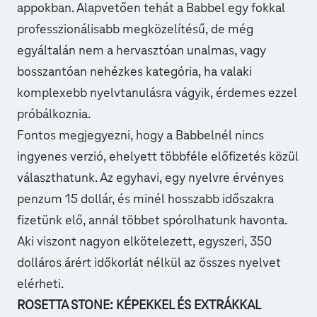
appokban. Alapvetően tehát a Babbel egy fokkal
professzionálisabb megközelítésű, de még
egyáltalán nem a hervasztóan unalmas, vagy
bosszantóan nehézkes kategória, ha valaki
komplexebb nyelvtanulásra vágyik, érdemes ezzel
próbálkoznia.
Fontos megjegyezni, hogy a Babbelnél nincs
ingyenes verzió, ehelyett többféle előfizetés közül
választhatunk. Az egyhavi, egy nyelvre érvényes
penzum 15 dollár, és minél hosszabb időszakra
fizetünk elő, annál többet spórolhatunk havonta.
Aki viszont nagyon elkötelezett, egyszeri, 350
dolláros árért időkorlát nélkül az összes nyelvet
elérheti.
ROSETTA STONE: KÉPEKKEL ÉS EXTRÁKKAL