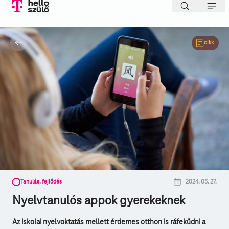
cikk
Tanulás, fejlődés
2024. 05. 27.
Nyelvtanulós appok gyerekeknek
Az iskolai nyelvoktatás mellett érdemes otthon is ráfeküdni a