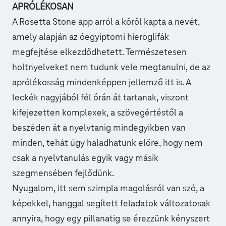
APRÓLÉKOSAN
A Rosetta Stone app arról a kőről kapta a nevét,
amely alapján az óegyiptomi hieroglifák
megfejtése elkezdődhetett. Természetesen
holtnyelveket nem tudunk vele megtanulni, de az
aprólékosság mindenképpen jellemző itt is. A
leckék nagyjából fél órán át tartanak, viszont
kifejezetten komplexek, a szövegértéstől a
beszéden át a nyelvtanig mindegyikben van
minden, tehát úgy haladhatunk előre, hogy nem
csak a nyelvtanulás egyik vagy másik
szegmensében fejlődünk.
Nyugalom, itt sem szimpla magolásról van szó, a
képekkel, hanggal segített feladatok változatosak
annyira, hogy egy pillanatig se érezzünk kényszert