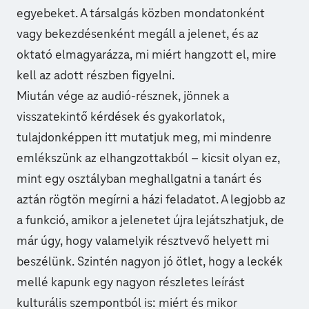
egyebeket. A társalgás közben mondatonként
vagy bekezdésenként megáll a jelenet, és az
oktató elmagyarázza, mi miért hangzott el, mire
kell az adott részben figyelni.
Miután vége az audió-résznek, jönnek a
visszatekintő kérdések és gyakorlatok,
tulajdonképpen itt mutatjuk meg, mi mindenre
emlékszünk az elhangzottakból – kicsit olyan ez,
mint egy osztályban meghallgatni a tanárt és
aztán rögtön megírni a házi feladatot. A legjobb az
a funkció, amikor a jelenetet újra lejátszhatjuk, de
már úgy, hogy valamelyik résztvevő helyett mi
beszélünk. Szintén nagyon jó ötlet, hogy a leckék
mellé kapunk egy nagyon részletes leírást
kulturális szempontból is: miért és mikor