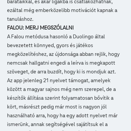
barátaikkal, és akár ligákba is csatlakozhatnak,
ezáltal még emberközelibb motivációt kapnak a
tanuláshoz.
FALOU: MERJ MEGSZÓLALNI
A Falou metódusa hasonló a Duolingo által
bevezetett könnyed, gyors és játékos
megközelítéshez, az újdonsága abban rejlik, hogy
nemcsak hallgatni engedi a leírva is megkapott
szöveget, de arra buzdít, hogy ki is mondjuk azt.
Az app jelenleg 21 nyelvet támogat, amelyek
között a magyar sajnos még nem szerepel, de a
készítők állítása szerint folyamatosan bővítik a
kört, másrészt pedig már most is nagyon jól
használható arra, hogy ha egy adott nyelvet már
ismerünk, annak segítségével sajátítsuk el a