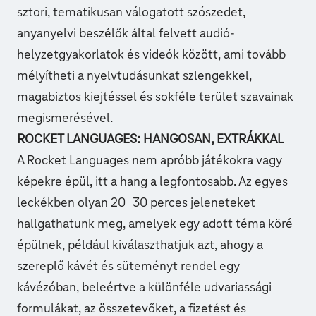
sztori, tematikusan válogatott szószedet,
anyanyelvi beszélők által felvett audió-
helyzetgyakorlatok és videók között, ami tovább
mélyítheti a nyelvtudásunkat szlengekkel,
magabiztos kiejtéssel és sokféle terület szavainak
megismerésével.
ROCKET LANGUAGES: HANGOSAN, EXTRÁKKAL
A Rocket Languages nem apróbb játékokra vagy
képekre épül, itt a hang a legfontosabb. Az egyes
leckékben olyan 20-30 perces jeleneteket
hallgathatunk meg, amelyek egy adott téma köré
épülnek, például kiválaszthatjuk azt, ahogy a
szereplő kávét és süteményt rendel egy
kávézóban, beleértve a különféle udvariassági
formulákat, az összetevőket, a fizetést és