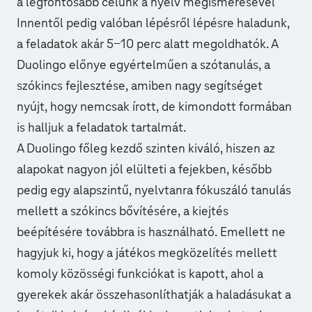
a legfontosabb célunk a nyelv megismerésével
Innentől pedig valóban lépésről lépésre haladunk,
a feladatok akár 5-10 perc alatt megoldhatók. A
Duolingo előnye egyértelműen a szótanulás, a
szókincs fejlesztése, amiben nagy segítséget
nyújt, hogy nemcsak írott, de kimondott formában
is halljuk a feladatok tartalmát.
A Duolingo főleg kezdő szinten kiváló, hiszen az
alapokat nagyon jól elülteti a fejekben, később
pedig egy alapszintű, nyelvtanra fókuszáló tanulás
mellett a szókincs bővítésére, a kiejtés
beépítésére továbbra is használható. Emellett ne
hagyjuk ki, hogy a játékos megközelítés mellett
komoly közösségi funkciókat is kapott, ahol a
gyerekek akár összehasonlíthatják a haladásukat a