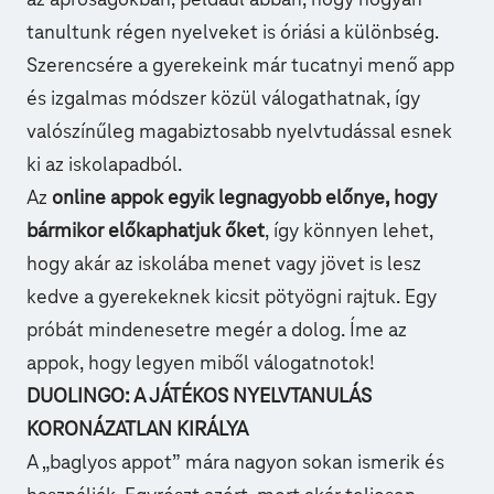
az apróságokban, például abban, hogy hogyan
tanultunk régen nyelveket is óriási a különbség.
Szerencsére a gyerekeink már tucatnyi menő app
és izgalmas módszer közül válogathatnak, így
valószínűleg magabiztosabb nyelvtudással esnek
ki az iskolapadból.
Az
online appok egyik legnagyobb előnye, hogy
bármikor előkaphatjuk őket
, így könnyen lehet,
hogy akár az iskolába menet vagy jövet is lesz
kedve a gyerekeknek kicsit pötyögni rajtuk. Egy
próbát mindenesetre megér a dolog. Íme az
appok, hogy legyen miből válogatnotok!
DUOLINGO: A JÁTÉKOS NYELVTANULÁS
KORONÁZATLAN KIRÁLYA
A „baglyos appot” mára nagyon sokan ismerik és