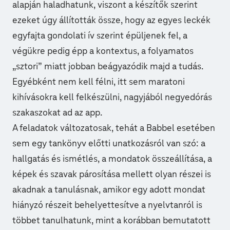
alapján haladhatunk, viszont a készítők szerint
ezeket úgy állították össze, hogy az egyes leckék
egyfajta gondolati ív szerint épüljenek fel, a
végükre pedig épp a kontextus, a folyamatos
„sztori” miatt jobban beágyazódik majd a tudás.
Egyébként nem kell félni, itt sem maratoni
kihívásokra kell felkészülni, nagyjából negyedórás
szakaszokat ad az app.
A feladatok változatosak, tehát a Babbel esetében
sem egy tankönyv előtti unatkozásról van szó: a
hallgatás és ismétlés, a mondatok összeállítása, a
képek és szavak párosítása mellett olyan részei is
akadnak a tanulásnak, amikor egy adott mondat
hiányzó részeit behelyettesítve a nyelvtanról is
többet tanulhatunk, mint a korábban bemutatott