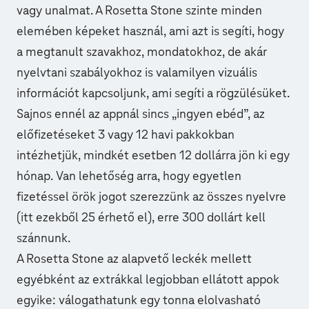
vagy unalmat. A Rosetta Stone szinte minden
elemében képeket használ, ami azt is segíti, hogy
a megtanult szavakhoz, mondatokhoz, de akár
nyelvtani szabályokhoz is valamilyen vizuális
információt kapcsoljunk, ami segíti a rögzülésüket.
Sajnos ennél az appnál sincs „ingyen ebéd”, az
előfizetéseket 3 vagy 12 havi pakkokban
intézhetjük, mindkét esetben 12 dollárra jön ki egy
hónap. Van lehetőség arra, hogy egyetlen
fizetéssel örök jogot szerezzünk az összes nyelvre
(itt ezekből 25 érhető el), erre 300 dollárt kell
szánnunk.
A Rosetta Stone az alapvető leckék mellett
egyébként az extrákkal legjobban ellátott appok
egyike: válogathatunk egy tonna elolvasható