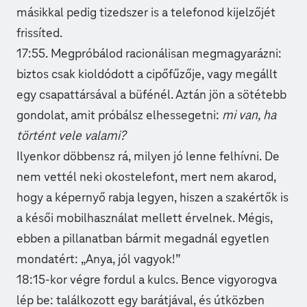
másikkal pedig tizedszer is a telefonod kijelzőjét
frissíted.
17:55. Megpróbálod racionálisan megmagyarázni:
biztos csak kioldódott a cipőfűzője, vagy megállt
egy csapattársával a büfénél. Aztán jön a sötétebb
gondolat, amit próbálsz elhessegetni:
mi van, ha
történt vele valami?
Ilyenkor döbbensz rá, milyen jó lenne felhívni. De
nem vettél neki okostelefont, mert nem akarod,
hogy a képernyő rabja legyen, hiszen a szakértők is
a késői mobilhasználat mellett érvelnek. Mégis,
ebben a pillanatban bármit megadnál egyetlen
mondatért: „Anya, jól vagyok!”
18:15-kor végre fordul a kulcs. Bence vigyorogva
lép be: találkozott egy barátjával, és útközben