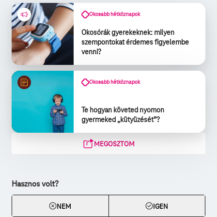
Okosabb hétköznapok
Okosórák gyerekeknek: milyen
szempontokat érdemes figyelembe
venni?
Okosabb hétköznapok
Te hogyan követed nyomon
gyermeked „kütyüzését”?
MEGOSZTOM
Hasznos volt?
NEM
IGEN