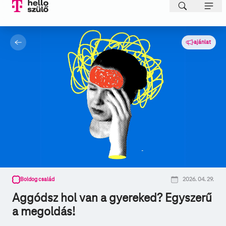
ajánlat
Boldog család
2026. 04. 29.
Aggódsz hol van a gyereked? Egyszerű
a megoldás!