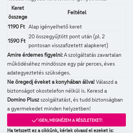
Keret
Feltétel
összege
1190 Ft
Alap igényelhető keret
20 összegyűjtött pont után (pl. 2
1590 Ft
pontosan visszafizetett alapkeret)
Amire érdemes figyelni:
A szolgáltatás zavartalan
működéséhez mindössze egy pár perces, éves
adategyeztetés szükséges.
Ne öregedj éveket a konyhában állva!
Válaszd a
biztonságot okostelefon nélkül is. Keresd a
Domino Plusz
szolgáltatást, és tudd biztonságban
a gyermekedet minden helyzetben!
IGEN, MEGNÉZEM A RÉSZLETEKET!
Ha tetszett ez a cikkünk, kérlek olvasd el ezeket is: