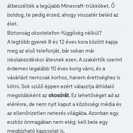
átbeszélték a legújabb Minecraft-trükköket. Ő
boldog, te pedig érzed, ahogy visszatér beléd az
élet.
Biztonság okostelefon-függőség nélkül?
A legtöbb gyerek 8 és 12 éves kora között kapja
meg az első telefonját, bár sokan már
iskolakezdéskor átesnek ezen. A szakértők szerint
érdemes legalább 10 éves korig várni, és a
vásárlást nemcsak korhoz, hanem érettséghez is
kötni. Sok szülő éppen ezért választja áthidaló
megoldásként az
okosórát
. Ez lehetőséget ad az
elérésre, de nem nyit kaput a közösségi média és
az ellenőrizetlen netezés világába. Azonban egy
eszköz önmagában nem elég: kell bele egy
megbízható kapcsolat is.