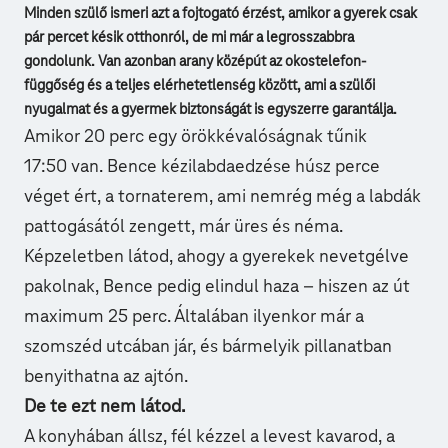
Minden szülő ismeri azt a fojtogató érzést, amikor a gyerek csak
pár percet késik otthonról, de mi már a legrosszabbra
gondolunk. Van azonban arany középút az okostelefon-
függőség és a teljes elérhetetlenség között, ami a szülői
nyugalmat és a gyermek biztonságát is egyszerre garantálja.
Amikor 20 perc egy örökkévalóságnak tűnik
17:50 van. Bence kézilabdaedzése húsz perce
véget ért, a tornaterem, ami nemrég még a labdák
pattogásától zengett, már üres és néma.
Képzeletben látod, ahogy a gyerekek nevetgélve
pakolnak, Bence pedig elindul haza – hiszen az út
maximum 25 perc. Általában ilyenkor már a
szomszéd utcában jár, és bármelyik pillanatban
benyithatna az ajtón.
De te ezt nem látod.
A konyhában állsz, fél kézzel a levest kavarod, a