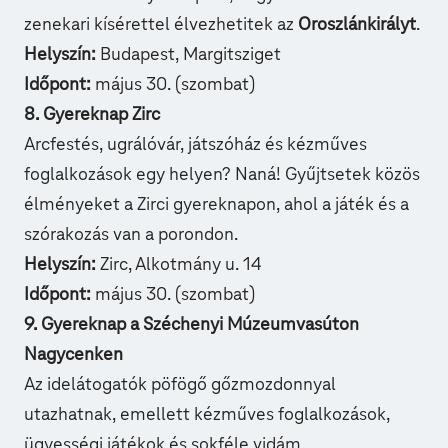
zenekari kísérettel élvezhetitek az
Oroszlánkirályt
.
Helyszín:
Budapest, Margitsziget
Időpont:
május 30. (szombat)
8. Gyereknap Zirc
Arcfestés, ugrálóvár, játszóház és kézműves
foglalkozások egy helyen? Naná! Gyűjtsetek közös
élményeket a
Zirci gyereknapon
, ahol a játék és a
szórakozás van a porondon.
Helyszín:
Zirc, Alkotmány u. 14
Időpont:
május 30. (szombat)
9. Gyereknap a Széchenyi Múzeumvasúton
Nagycenken
Az idelátogatók
pöfögő gőzmozdonnyal
utazhatnak,
emellett kézműves foglalkozások,
ügyességi játékok és sokféle vidám