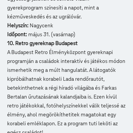
gyerekprogram színesíti a napot, mint a
kézműveskedés és az ugrálóvár.
Helyszín:
Nagycenk
Időpont:
május 31. (vasárnap)
10. Retro gyereknap Budapest
A
Budapest Retro Élményközpont
gyereknapi
programján a családok interaktív és játékos módon
ismerhetik meg a múlt hangulatát. A látogatók
kipróbálhatnak korabeli Lada rendőrautót,
betekinthetnek a régi híradó világába és Farkas
Bertalan űrutazásának kalandjaiba is. Ezen kívül
retro játékokkal, fotóhelyszínekkel válik teljessé az
élmény, ahol megörökíthetitek magatokat egy
korabeli emléklapon. Ez a program tuti leköti az
egész családot!