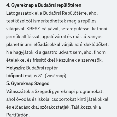
4. Gyereknap a Budaörsi repülőtéren
Látogassatok el a Budaörsi Repülőtérre, ahol
testközelből ismerkedhettek meg a
repülés
világával.
KRESZ-pályával, sétarepüléssel katonai
járműkiállítással, ugrálóvárral és más látványos
planetáriumi előadásokkal várják az érdeklődőket.
Ne hagyjátok ki a gasztro udvart sem, ahol finom
ételekkel és frissítőkkel készülnek a szervezők.
Helyszín:
Budaörsi reptér
Időpont:
május 31. (vasárnap)
5. Gyereknap Szeged
Válasszátok a
Szegedi gyereknapi programokat
,
ahol óvodás és iskolai csoportokat kinti játékokkal
és előadásokkal szórakoztatják. Találkozzunk a
Partfürdőn!