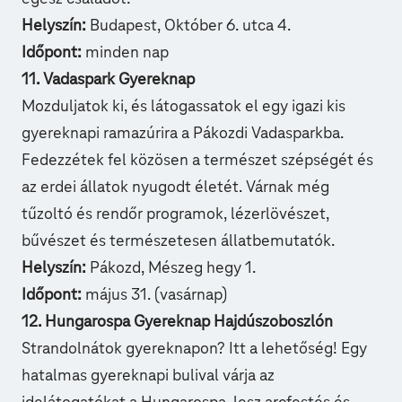
Helyszín:
Budapest, Október 6. utca 4.
Időpont:
minden nap
11. Vadaspark Gyereknap
Mozduljatok ki, és látogassatok el egy igazi kis
gyereknapi ramazúrira a Pákozdi Vadasparkba
.
Fedezzétek fel közösen a természet szépségét és
az erdei állatok nyugodt életét. Várnak még
tűzoltó és rendőr programok, lézerlövészet,
bűvészet és természetesen állatbemutatók.
Helyszín:
Pákozd, Mészeg hegy 1.
Időpont:
május 31. (vasárnap)
12. Hungarospa Gyereknap Hajdúszoboszlón
Strandolnátok gyereknapon? Itt a lehetőség! Egy
hatalmas gyereknapi bulival várja az