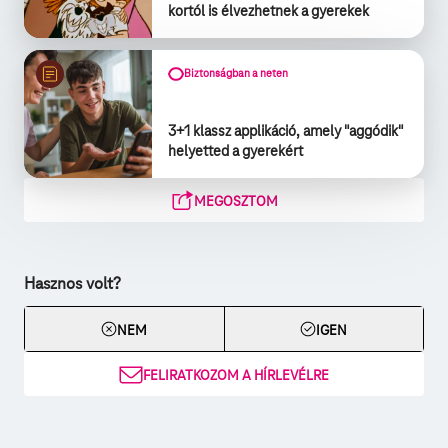
kortól is élvezhetnek a gyerekek
Biztonságban a neten
3+1 klassz applikáció, amely "aggódik"
helyetted a gyerekért
MEGOSZTOM
Hasznos volt?
NEM
IGEN
FELIRATKOZOM A HÍRLEVÉLRE