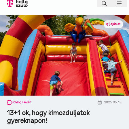
ajánlat
Boldog család
2026. 05. 18.
13+1 ok, hogy kimozduljatok
gyereknapon!