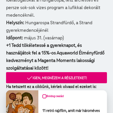
idelátogatókat a
Hungarospa
, lesz arcfestés és
persze sok-sok vizes program a lufikkal dekorált
medencéknél.
Helyszín:
Hungarospa Strandfürdő, a Strand
gyerekmedencéjénél
Időpont:
május 31. (vasárnap)
+1 Tedd tökéletessé a gyereknapot, és
használjátok fel a 15%-os Aquaworld Élményfürdő
kedvezményt a Magenta Moments lakossági
szolgáltatásai között!
IGEN, MEGNÉZEM A RÉSZLETEKET!
Ha tetszett ez a cikkünk, kérlek olvasd el ezeket is:
Boldog család
11 retró rajzfilm, amit már hároméves