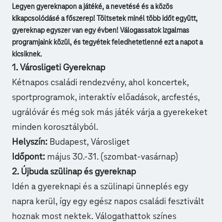
Legyen gyereknapon a játéké, a nevetésé és a közös
kikapcsolódásé a főszerep! Töltsetek minél több időt együtt,
gyereknap egyszer van egy évben! Válogassatok izgalmas
programjaink közül, és tegyétek feledhetetlenné ezt a napot a
kicsiknek.
1. Városligeti Gyereknap
Kétnapos
családi rendezvény
, ahol koncertek,
sportprogramok, interaktív előadások, arcfestés,
ugrálóvár és még sok más játék várja a gyerekeket
minden korosztályból.
Helyszín:
Budapest, Városliget
Időpont:
május 30.-31. (szombat-vasárnap)
2. Újbuda szülinap és gyereknap
Idén a
gyereknapi és a szülinapi ünneplés
egy
napra kerül, így egy egész napos családi fesztivált
hoznak most nektek. Válogathattok színes