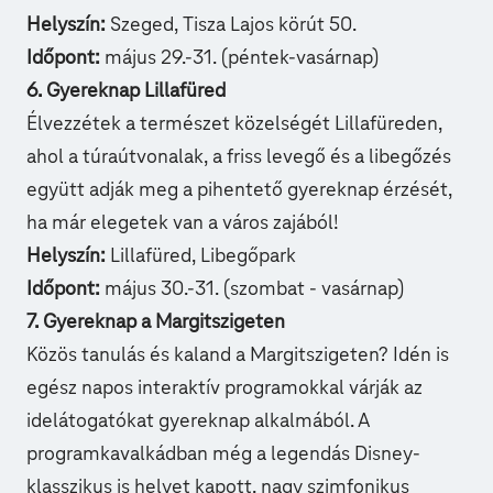
Helyszín:
Szeged,
Tisza Lajos körút 50.
Időpont:
május 29.-31. (péntek-vasárnap)
6. Gyereknap Lillafüred
Élvezzétek a természet közelségét
Lillafüreden
,
ahol a túraútvonalak, a friss levegő és a libegőzés
együtt adják meg a pihentető gyereknap érzését,
ha már elegetek van a város zajából!
Helyszín:
Lillafüred, Libegőpark
Időpont:
május 30.-31. (szombat - vasárnap)
7. Gyereknap a Margitszigeten
Közös tanulás és kaland a
Margitszigeten
? Idén is
egész napos interaktív programokkal várják az
idelátogatókat gyereknap alkalmából. A
programkavalkádban még a legendás Disney-
klasszikus is helyet kapott, nagy szimfonikus